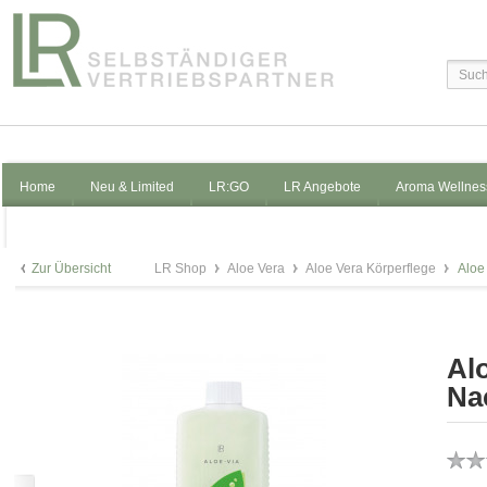
Home
Neu & Limited
LR:GO
LR Angebote
Aroma Wellnes
Zur Übersicht
LR Shop
Aloe Vera
Aloe Vera Körperflege
Aloe
Al
Na