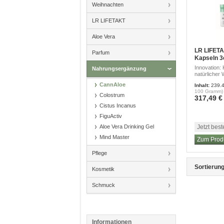
Weihnachten
LR LIFETAKT
Aloe Vera
LR LIFET
Parfum
Kapseln 3
Innovation:
Nahrungsergänzung
natürlicher W
CannAloe
Inhalt
:
239.
100 Gramm)
Colostrum
317,49 € 
Cistus Incanus
FiguActiv
Aloe Vera Drinking Gel
Jetzt best
Mind Master
Zum Prod
Pflege
Sortierung
Kosmetik
Schmuck
Informationen