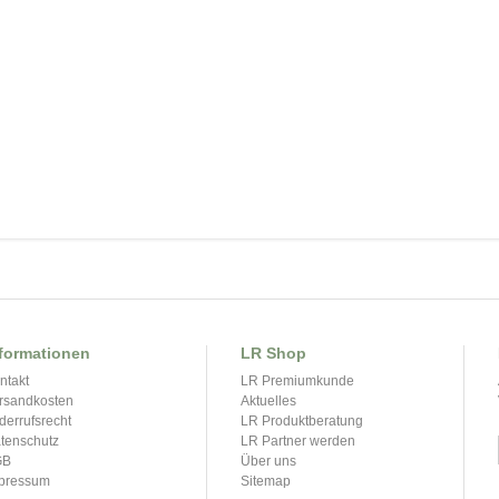
formationen
LR Shop
ntakt
LR Premiumkunde
rsandkosten
Aktuelles
derrufsrecht
LR Produktberatung
tenschutz
LR Partner werden
GB
Über uns
pressum
Sitemap