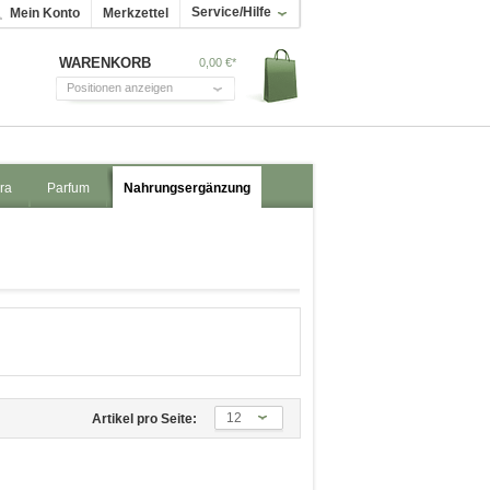
Service/Hilfe
Mein Konto
Merkzettel
WARENKORB
0,00 €*
Positionen anzeigen
ra
Parfum
Nahrungsergänzung
12
Artikel pro Seite: