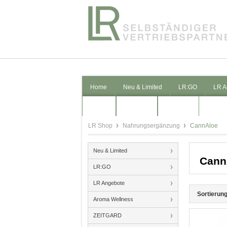
Home
Neu & Limited
LR:GO
LR A
Pflege
Kosmetik
Schmuck
LR Shop
Nahrungsergänzung
CannAloe
Neu & Limited
Cann
LR:GO
LR Angebote
Sortierung
Aroma Wellness
ZEITGARD