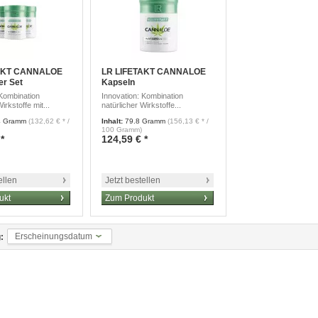
AKT CANNALOE
LR LIFETAKT CANNALOE
er Set
Kapseln
 Kombination
Innovation: Kombination
irkstoffe mit...
natürlicher Wirkstoffe...
4 Gramm
(132,62 € * /
Inhalt
:
79.8 Gramm
(156,13 € * /
100 Gramm)
*
124,59 € *
ellen
Jetzt bestellen
ukt
Zum Produkt
Erscheinungsdatum
: