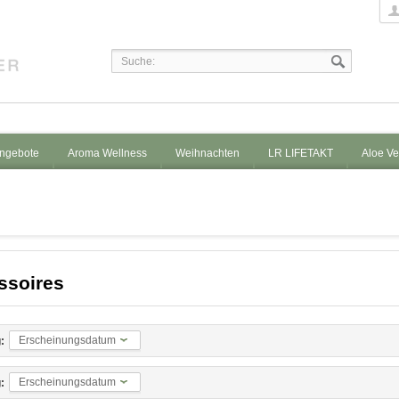
ngebote
Aroma Wellness
Weihnachten
LR LIFETAKT
Aloe Ve
ssoires
Erscheinungsdatum
:
Erscheinungsdatum
: