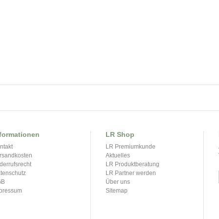
formationen
LR Shop
ntakt
LR Premiumkunde
rsandkosten
Aktuelles
derrufsrecht
LR Produktberatung
tenschutz
LR Partner werden
GB
Über uns
pressum
Sitemap