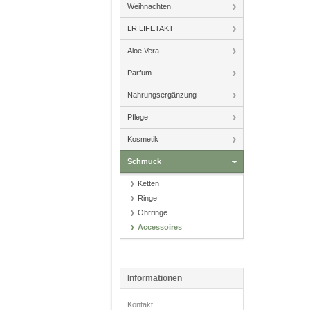
Weihnachten
LR LIFETAKT
Aloe Vera
Parfum
Nahrungsergänzung
Pflege
Kosmetik
Schmuck
Ketten
Ringe
Ohrringe
Accessoires
Informationen
Kontakt