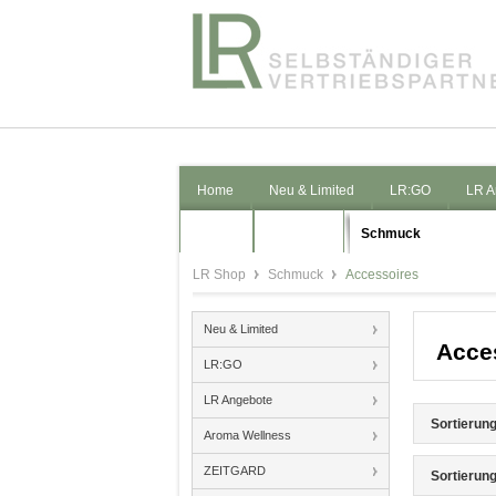
Home
Neu & Limited
LR:GO
LR A
Pflege
Kosmetik
Schmuck
LR Shop
Schmuck
Accessoires
Neu & Limited
Acce
LR:GO
LR Angebote
Sortierung
Aroma Wellness
ZEITGARD
Sortierung