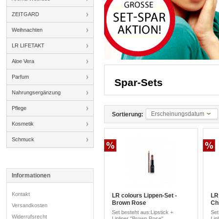
ZEITGARD
Weihnachten
LR LIFETAKT
Aloe Vera
Parfum
Spar-Sets
Nahrungsergänzung
Pflege
Erscheinungsdatum
Sortierung:
Kosmetik
Schmuck
Informationen
Kontakt
LR colours Lippen-Set -
LR
Brown Rose
Chi
Versandkosten
Set besteht aus:Lipstick +
Set
Widerrufsrecht
Lipliner "Brown Rose"
Lipl